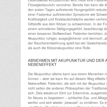
Lebensweise einzustimmen wird meist eine Fastenkur
Flüssigkeitszufuhr verordnet. Bereits hier kann die A
den ersten Tagen auftretende Hungergefühl reduzie
einer Fastenkur auftretenden Symptome wie Schwei
Kraftlosigkeit und Kreislaufschwäche werden verhind
Giftstoffe aus dem Körper zu schwemmen. In der Fol
einem schnelleren Sättigungsgefühl, beschleunigt di
einen besseren Stoffwechsel. Patienten berichten, da
Akupunktur ruhiger, ausgeglichener und dennoch „akt
der Raucherentwöhnung spielt bei der Gewichtsredu
als auch die Körperakupunktur eine Rolle.
ABNEHMEN MIT AKUPUNKTUR UND DER
NEBENEFFEKT
Die Akupunktur alleine kann aus einem Menschen mi
formen – aber sie kann ihn auf diesem Weg effektiv b
Nebeneffekt: Patienten, die sich mit der Akupunktu
nicht selten die anderen Philosophien der Traditione
sich. Dies wiederum führt zur Erkenntnis, ausgetret
für Neues zu begeistern – schlechte Ess- und Allta
werfen und sich wieder „bewusst“ zu ernähren. Es ex