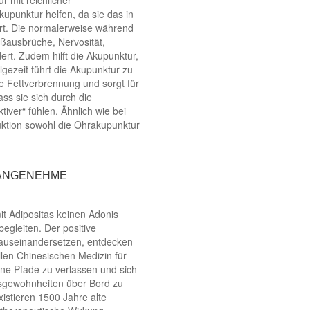
 mit reichlicher
kupunktur helfen, da sie das in
rt. Die normalerweise während
ßausbrüche, Nervosität,
ert. Zudem hilft die Akupunktur,
gezeit führt die Akupunktur zu
e Fettverbrennung und sorgt für
ss sie sich durch die
iver“ fühlen. Ähnlich wie bei
ktion sowohl die Ohrakupunktur
 ANGENEHME
t Adipositas keinen Adonis
egleiten. Der positive
r auseinandersetzen, entdecken
llen Chinesischen Medizin für
ene Pfade zu verlassen und sich
gsgewohnheiten über Bord zu
istieren 1500 Jahre alte