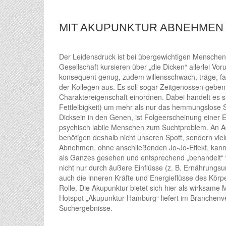
MIT AKUPUNKTUR ABNEHMEN –
Der Leidensdruck ist bei übergewichtigen Menschen
Gesellschaft kursieren über „die Dicken“ allerlei Voru
konsequent genug, zudem willensschwach, träge, fau
der Kollegen aus. Es soll sogar Zeitgenossen geben,
Charaktereigenschaft einordnen. Dabei handelt es si
Fettleibigkeit) um mehr als nur das hemmungslose 
Dicksein in den Genen, ist Folgeerscheinung einer E
psychisch labile Menschen zum Suchtproblem. An A
benötigen deshalb nicht unseren Spott, sondern viel
Abnehmen, ohne anschließenden Jo-Jo-Effekt, kann
als Ganzes gesehen und entsprechend „behandelt“ w
nicht nur durch äußere Einflüsse (z. B. Ernährungs
auch die inneren Kräfte und Energieflüsse des Körp
Rolle. Die Akupunktur bietet sich hier als wirksame
Hotspot „Akupunktur Hamburg“ liefert im Branchenve
Suchergebnisse.