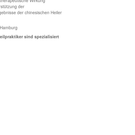
e therapeutische Wirkung
rstützung der
ebnisse der chinesischen Heiler
n Hamburg
ilpraktiker sind spezialisiert